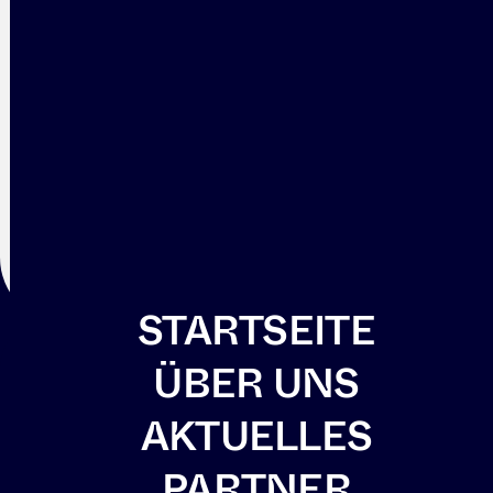
STARTSEITE
ÜBER UNS
SITEMAP
SOZIALE NETZWERKE
AKTUELLES
Startseite
LinkedIn
Über uns
YouTube
PARTNER