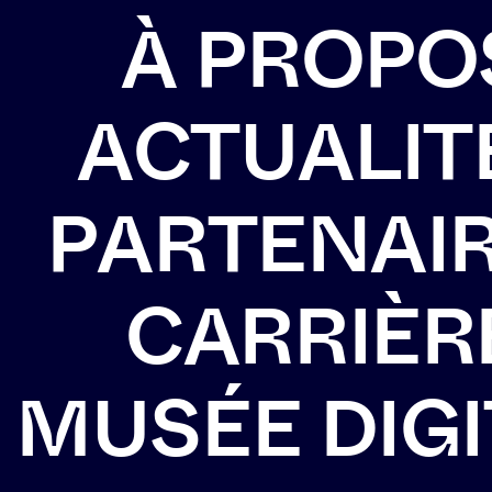
À
P
R
O
P
O
A
C
T
U
A
L
I
T
P
A
R
T
E
N
A
I
C
A
R
R
I
È
R
M
U
S
É
E
D
I
G
I