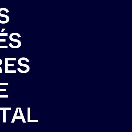
S
É
S
R
E
S
E
T
A
L