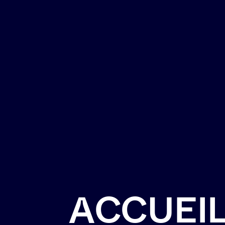
A
C
C
U
E
I